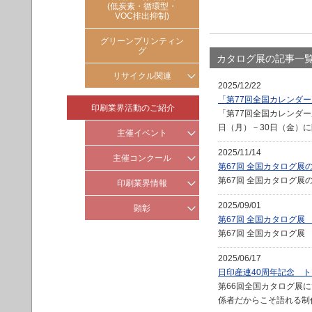
(低炭素・循環型・
グリーン購入法
VOC排出抑制)
環境関連法令対応
グリーンプリンティン
グ
カタログ展の記事一
リサイクル関連
2025/12/22
容器リサイクル
「第77回全国カレンダ
印刷業界活動のご紹介
「第77回全国カレンダー
古紙リサイクル
日（月）－30日（金）
主催イベント
2025/11/14
印刷の月
主催コンクール
第67回 全国カタログ展
新年交歓会
第67回 全国カタログ
造本装幀コンクール
印刷業界情報
ジャパン パッケージング コ
2025/09/01
印刷産業の社会・地域貢献
顕彰
ンペティション(JPC)展
第67回 全国カタログ展
海外業界動向
日印産連表彰
第67回 全国カタログ
全国カタログ展
印刷産業
2025/06/17
全国カレンダー展
環境優良工場表彰制度
日印産連40周年記念 
第66回全国カタログ展にて
GP環境大賞
係者だからこそ語れる制