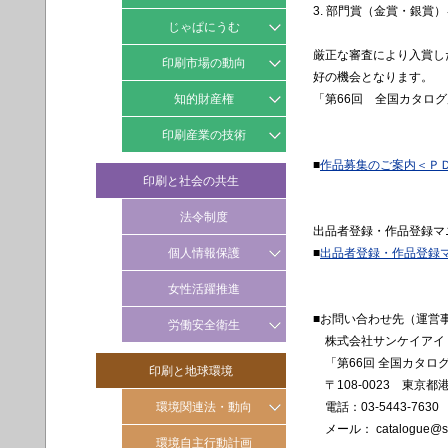
マッピングリスト
3. 部門賞（金賞・銀
じゃぱにうむ
SDGs 導入ツール/参考資料
厳正な審査により入賞し
じゃぱにうむ事例集
印刷市場の動向
好の機会となります。
じゃぱにうむイベント情報
月次動向
知的財産権
「第66回 全国カタロ
四半期動向
知財トラブル未然防止アドバ
印刷産業の技術
イス
年次動向
■
作品募集のご案内＜Ｐ
印刷技術標準化
印刷と社会の共生
印刷会社のための裁判例
技能五輪国際大会の紹介
法令制度
出品者登録・作品登録マ
個人情報保護
■
出品者登録・作品登録
情報セキュリティ
女性活躍推進
個人情報保護
■お問い合わせ先（運営
労働安全衛生
株式会社サンケイアイ 
化学物質
「第66回 全国カタロ
印刷と地球環境
リスクアセスメント
〒108-0023 東京都
環境関連法・動向
電話：03-5443-7630
ＶＯＣ対策
(労働安全衛生）
メール： catalogue@sank
ISO動向
環境自主行動計画