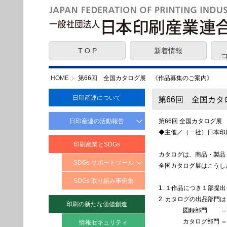
T O P
新着情報
HOME
第66回 全国カタログ展 《作品募集のご案内》
日印産連について
第66回 全国カ
日印産連の活動報告
第66回 全国カタログ展
◆主催／（一社）日本印
提言・意見
印刷産業とSDGs
JFPI 社会責任報告書
カタログは、商品・製品
SDGs サポートツール
全国カタログ展はこうし
SDGs とは？
SDGs 取り組み事例集
1. １作品につき１部提
SDGs に取り組む
2. カタログの出品部門
印刷の新たな価値創造
メリット・効果
図録部門 ＝ 
SDGs ターゲット
カタログ部門 ＝ 一
情報セキュリティ