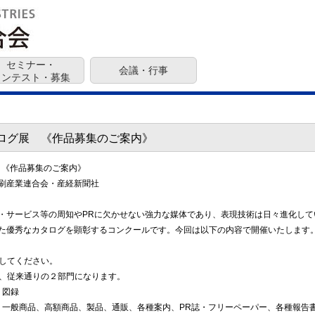
セミナー・
会議・行事
コンテスト・募集
タログ展 《作品募集のご案内》
 《作品募集のご案内》
刷産業連合会・産経新聞社
・サービス等の周知やPRに欠かせない強力な媒体であり、表現技術は日々進化して
た優秀なカタログを顕彰するコンクールです。今回は以下の内容で開催いたします
出してください。
は、従来通りの２部門になります。
図録
般商品、高額商品、製品、通販、各種案内、PR誌・フリーペーパー、各種報告