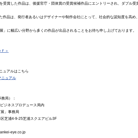
賞）を受賞した作品は、後援官庁・団体賞の受賞候補作品にエントリーされ、ダブル受
た作品は、発行者あるいはデザイナーや制作会社にとって、社会的な認知度を高め
グ展」に幅広い分野から多くの作品が出品されることをお待ち申し上げております。
ＤＦ＞
ニュアルはこちら
マニュアル
事務局）：
ビジネスプロデュース局内
グ展」事務局
港区芝浦4-9-25芝浦スクエアビル3F
ei-eye.co.jp