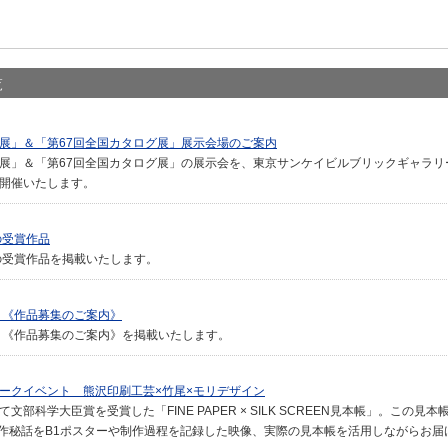
覧
ー展」＆「第67回全国カタログ展」展示会場のご案内
展」＆「第67回全国カタログ展」の展示会を、東京サンケイビルブリックギャラリーに
に開催いたします。
の受賞作品
展の受賞作品を掲載いたします。
 《作品募集のご案内》
展 《作品募集のご案内》を掲載いたします。
トークイベント 熊沢印刷工芸×竹尾×モリデザイン
文部科学大臣賞を受賞した「FINE PAPER × SILK SCREEN見本帳」。この見
作秘話をB1ポスターや制作過程を記録した映像、実際の見本帳を活用しながらお届