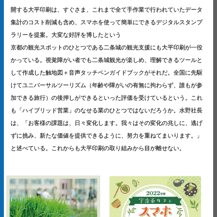
開する大平印刷は、すぐさま、これまで全て手作業で行われていたデータ
集計のコスト削減も含め、スマホを使って簡単にできるデジタルスタンプ
ラリーを提案。大変な好評を博したという
京都の観光スポットのひとつである二条城の観光支援にも大平印刷が一役
かっている。視覚障がい者でも二条城観光が楽しめ、理解できるツールと
して作成した触地図＋音声タッチペンガイドブックがそれだ。全国に先駆
けてユニバーサルツーリズム（年齢や障がいの有無に拘わらず、誰もが参
加できる旅行）の後押しができるといった評価を受けているという。これ
も「ハイブリッド営業」のなせる業のひとつではないだろうか。水野社長
は、「お客様の課題は、日々変化します。我々はその変化の兆しに、逃げ
ずに挑み、新たな価値を提供できるように、努力を重ねてまいります。」
と述べている。これからも大平印刷の取り組みから目が離せない。