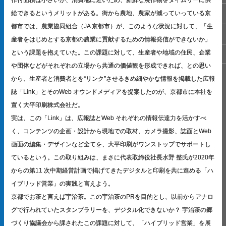
作付面積は小さいが、消費地に近いため、新鮮な農作物をタイムリーに供
給できるというメリットがある。街から農地、農家が減っていっている京
都市では、農業協同組合（JA 京都市）が、このような状況に対して、「生
産者をはじめとする京都の農業に貢献するための情報発信ができないか」
という課題を抱えていた。この課題に対して、生産者や地域の住民、企業
や団体などがそれぞれの立場から共通の価値観を形成できれば、との思い
から、生産者と消費者とを“リンク”させるきめ細やかな情報を掲載した広報
誌「Link」とそのWeb オウンドメディアを提案したのが、京都市に本社を
置く大平印刷株式会社だ。
実は、この「Link」は、広報誌とWeb それぞれの情報伝達力を活かすべ
く、コンテンツの企画・設計から現地での取材、カメラ撮影、誌面とWeb
画面の編集・デザインなど全てを、大平印刷がワンストップでサポートし
ているという。この取り組みは、まさに代表取締役社長水野 整氏が2020年
からの第11 次中期経営計画で掲げてきたデジタルと印刷を共に進める「ハ
イブリッド営業」の実践と言えよう。
京都でお茶と言えば宇治茶。この宇治茶のPRを目的とし、以前からアナロ
グで行われていたスタンプラリーを、デジタル化できないか？ 宇治茶の郷
づくり協議会から課されたこの課題に対して、「ハイブリッド営業」を展