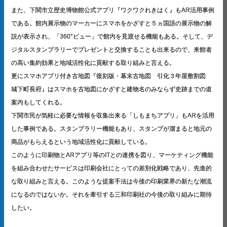
また、下関市立歴史博物館公式アプリ『ワクワクれきはく』もAR活用事例
である。館内展示物のマーカーにスマホをかざすと５ヵ国語の展示物の解
説が表示され、「360°ビュー」で館内を見渡せる機能もある。そして、デ
ジタルスタンプラリーでプレゼントと交換することも出来るので、来館者
の高い集約効果と地域活性化に貢献する取り組みと言える。
更にスマホアプリ付き古地図『復刻版・幕末古地図 引化３年屋敷割図
城下町長府』はスマホを古地図にかざすと建物名のみならず史跡までの道
案内もしてくれる。
下関市民が気軽に必要な情報を収集出来る「しもまちアプリ」もARを活用
した事例である。スタンプラリー機能もあり、スタンプが溜まると地元の
商品がもらえるという地域活性化に貢献している。
このように印刷物とARアプリ等のITとの連携を図り、マーケティング機能
を組み合わせたサービスは印刷会社にとっての差別化戦略であり、先進的
な取り組みと言える。このような提案手法は今後の印刷業界の新たな潮流
になるのではないか。それを牽引する三和印刷社の今後の取り組みに期待
したい。