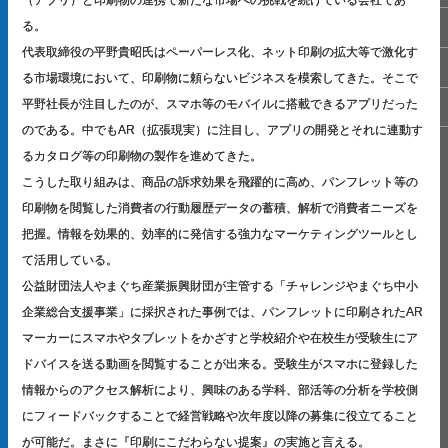
（アプリ）と印刷物の連携で新たな市場への挑戦を続けている会社であ
る。
代表取締役の平野貴昭氏はペーパーレス化、ネット印刷の拡大等で激化す
る市場環境において、印刷物に頼らないビジネスを模索してきた。そこで
平野社長が注目したのが、スマホ等のモバイルに搭載できるアプリだった
のである。中でもAR（拡張現実）に注目し、アプリの開発とそれに連動す
るカタログ等の印刷物の製作を進めてきた。
こうした取り組みは、商品の訴求効果を飛躍的に高め、パンフレット等の
印刷物を閲覧した消費者の行動履歴データの蓄積、解析で消費者ニーズを
把握。情報を効果的、効率的に発信する強力なマーケティングツールとし
て活用している。
公益財団法人やまぐち産業振興財団が主管する「チャレンジやまぐち中小
企業総合支援事業」に採択された事例では、パンフレットに印刷されたAR
マーカーにスマホやタブレットをかざすと学校紹介や在校生が受験生にア
ドバイスを送る動画を閲覧することが出来る。受験生がスマホに登録した
情報からのアクセス解析により、興味のある学科、部活等の分析を学校側
にフィードバックすることで経営戦略や次年度以降の募集に役立てること
が可能だ。まさに『印刷にこだわらない提案』の実施と言える。