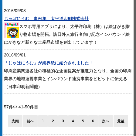
2016/09/08
じゃぱにうむ 事例集 太平洋印刷株式会社
スマホ専用アプリにより、太平洋印刷（株）は絵はがき贈
り物市場を開拓。訪日外人旅行者向け記念インバウンド絵
はがきなど新たな土産品市場を創出しています！
2016/09/01
「じゃぱにうむ」が業界紙に紹介されました！
印刷産業関連各社の積極的な企画提案が推進力となり、全国の印刷
業界の地域連携事業とインバウンド連携事業をビビットに伝える
（日本印刷新聞他）
57件中 41-50件目
先頭
前へ
1
2
3
4
5
6
次へ
最後