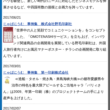
ハウを駆使し、新しい時代のニーズに対応したビジネスモデルを伸
展させるなど、中四国有数の規模と企画力を誇っています。
2017/06/21
じゃぱにうむ 事例集 株式会社野毛印刷社
「
世界中の人と笑顔でコミュニケーションを」をコンセプト
とした、「OMOTENASHIサービス」を立ち上げ、インバウ
ンド関連商品の企画開発を展開している野毛印刷社は、外国
人旅行者向けにお風呂マナーポスター・チラシの企画開発に取り組
んでいます。
2017/03/01
じゃぱにうむ 事例集 第一印刷株式会社
≪造船・タオル・焼き鳥・来島海峡大橋≫の都市愛媛県今
治市の特色を最大限アピールするご当地キャラ「バリィさ
ん」は2009、年第一印刷（株）のプロジェクトチームの手により
産声を上げました。
2017/02/07