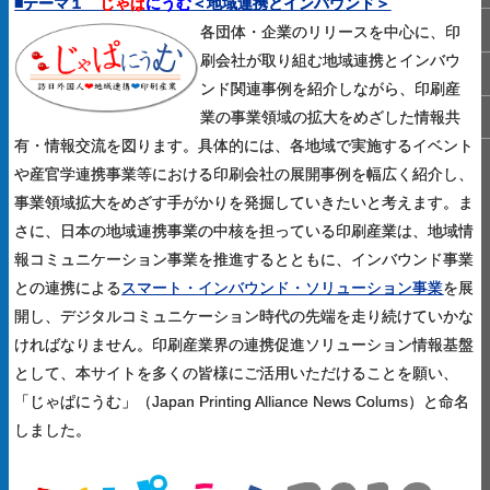
■テーマ１
じゃぱ
に
うむ
＜地域連携とインバウンド＞
各団体・企業のリリースを中心に、印
刷会社が取り組む地域連携とインバウ
ンド関連事例を紹介しながら、印刷産
業の事業領域の拡大をめざした情報共
有・情報交流を図ります。具体的には、各地域で実施するイベント
や産官学連携事業等における印刷会社の展開事例を幅広く紹介し、
事業領域拡大をめざす手がかりを発掘していきたいと考えます。ま
さに、日本の地域連携事業の中核を担っている印刷産業は、地域情
報コミュニケーション事業を推進するとともに、インバウンド事業
との連携による
スマート・インバウンド・ソリューション事業
を展
開し、デジタルコミュニケーション時代の先端を走り続けていかな
ければなりません。印刷産業界の連携促進ソリューション情報基盤
として、本サイトを多くの皆様にご活用いただけることを願い、
「じゃぱにうむ」（Japan Printing Alliance News Colums）と命名
しました。