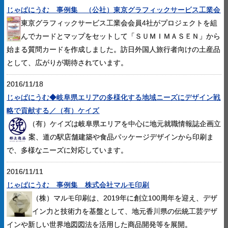
じゃぱにうむ 事例集 （公社）東京グラフィックサービス工業会
東京グラフィックサービス工業会会員4社がプロジェクトを組
んでカードとマップをセットして「ＳＵＭＩＭＡＳＥＮ」から
始まる質問カードを作成しました。訪日外国人旅行者向けの土産品
として、広がりが期待されています。
2016/11/18
じゃぱにうむ◆岐阜県エリアの多様化する地域ニーズにデザイン戦
略で貢献する／（有）ケイズ
（有）ケイズは岐阜県エリアを中心に地元就職情報誌企画立
案、道の駅店舗建築や食品パッケージデザインから印刷ま
で、多様なニーズに対応しています。
2016/11/11
じゃぱにうむ 事例集 株式会社マルモ印刷
（株）マルモ印刷は、2019年に創立100周年を迎え、デザ
イン力と技術力を基盤として、地元香川県の伝統工芸デザ
インや新しい世界地図図法を活用した商品開発等を展開。