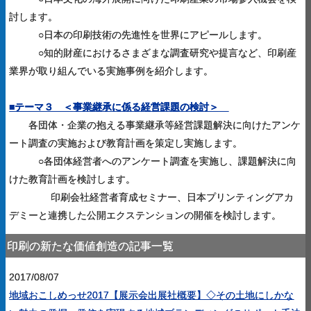
討します。
○日本の印刷技術の先進性を世界にアピールします。
○知的財産におけるさまざまな調査研究や提言など、印刷産
業界が取り組んでいる実施事例を紹介します。
■テーマ３ ＜
事業継承に係る経営課題の検討＞
各団体・企業の抱える事業継承等経営課題解決に向けた
アンケ
ート調査の実施および教育計画を策定し実施します。
○
各団体経営者へのアンケート調査を実施し、課題解決に向
けた
教育計画を検討します
。
印刷会社経営者育成セミナー、
日本プリンティングアカ
デミーと連携した公開エクステンションの開催を検討します。
印刷の新たな価値創造の記事一覧
2017/08/07
地域おこしめっせ2017【展示会出展社概要】◇その土地にしかな