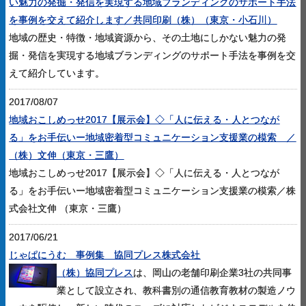
い魅力の発掘・発信を実現する地域ブランディングのサポート手法
を事例を交えて紹介します／共同印刷（株）（東京・小石川）
地域の歴史・特徴・地域資源から、その土地にしかない魅力の発
掘・発信を実現する地域ブランディングのサポート手法を事例を交
えて紹介しています。
2017/08/07
地域おこしめっせ2017【展示会】◇「人に伝える・人とつなが
る」をお手伝いー地域密着型コミュニケーション支援業の模索 ／
（株）文伸（東京・三鷹）
地域おこしめっせ2017【展示会】◇「人に伝える・人とつなが
る」をお手伝いー地域密着型コミュニケーション支援業の模索／株
式会社文伸 （東京・三鷹）
2017/06/21
じゃぱにうむ 事例集 協同プレス株式会社
（株）協同プレス
は、岡山の老舗印刷企業3社の共同事
業として設立され、教科書別の通信教育教材の製造ノウ