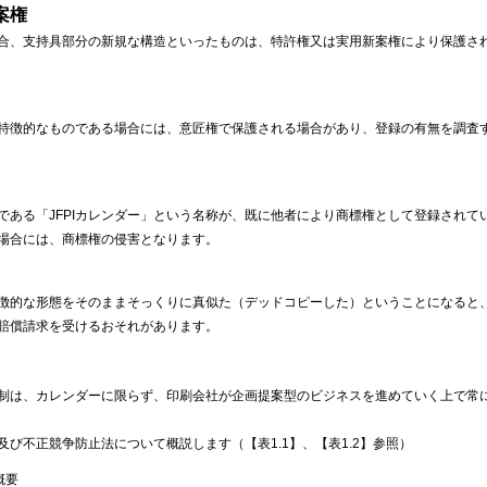
案権
合、支持具部分の新規な構造といったものは、特許権又は実用新案権により保護さ
特徴的なものである場合には、意匠権で保護される場合があり、登録の有無を調査す
である「JFPIカレンダー」という名称が、既に他者により商標権として登録されて
場合には、商標権の侵害となります。
徴的な形態をそのままそっくりに真似た（デッドコピーした）ということになると、
賠償請求を受けるおそれがあります。
は、カレンダーに限らず、印刷会社が企画提案型のビジネスを進めていく上で常に
び不正競争防止法について概説します（【表1.1】、【表1.2】参照）
概要