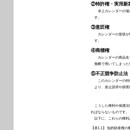
②特許権・実用新
卓上カレンダーの場
す。
③意匠権
カレンダーの形状が
す。
④商標権
カレンダーの商品名
無断で用いてしまった
⑤不正競争防止法
このカレンダーの特
より、差止請求や損害
こうした権利や保護法制
ればならないものです。
以下に、これらの権利及
【表1.1】 知的財産権の