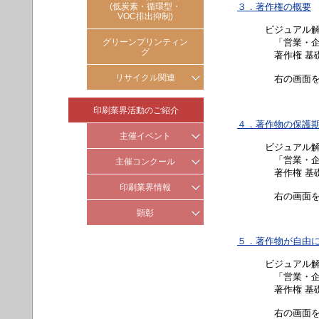
(低炭素・循環型・
３．著作権の概要
グリーン購入法
VOC排出抑制)
ビジュアル
環境関連法令対応
グリーンプリンティン
「営業・企
グ
著作権 基礎編
リサイクル関連
右の画面を
容器リサイクル
印刷業界活動のご紹介
古紙リサイクル
４．著作物の保護
主催イベント
ビジュアル
「営業・企
印刷の月
主催コンクール
著作権 基礎編
新年交歓会
造本装幀コンクール
印刷業界情報
右の画面を
ジャパン パッケージング コ
印刷産業の社会・地域貢献
顕彰
ンペティション(JPC)展
海外業界動向
日印産連表彰
５．著作物が自由
全国カタログ展
印刷産業
ビジュアル
全国カレンダー展
環境優良工場表彰制度
「営業・企
著作権 基礎編
GP環境大賞
右の画面を