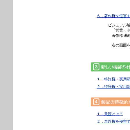
６．著作権を侵害
ビジュアル
「営業・企
著作権 基礎編
右の画面を
１．特許権・実用
２．特許権・実用
１．意匠とは？
２．意匠権を侵害