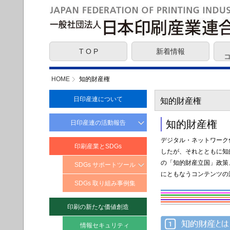
T O P
新着情報
HOME
知的財産権
日印産連について
知的財産権
知的財産権
日印産連の活動報告
提言・意見
デジタル・ネットワーク
印刷産業とSDGs
したが、それとともに知
JFPI 社会責任報告書
の「知的財産立国」政策
SDGs サポートツール
にともなうコンテンツの
SDGs とは？
SDGs 取り組み事例集
SDGs に取り組む
印刷の新たな価値創造
メリット・効果
SDGs ターゲット
情報セキュリティ