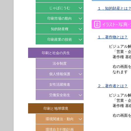
マッピングリスト
じゃぱにうむ
１．知的財産とは
SDGs 導入ツール/参考資料
じゃぱにうむ事例集
印刷市場の動向
じゃぱにうむイベント情報
月次動向
知的財産権
１．著作物とは？
四半期動向
知財トラブル未然防止アドバ
印刷産業の技術
イス
ビジュアル
年次動向
印刷技術標準化
「営業・企
印刷と社会の共生
印刷会社のための裁判例
著作権 基礎編
技能五輪国際大会の紹介
法令制度
右の画面を
なれます 
個人情報保護
情報セキュリティ
女性活躍推進
２．著作者とは？
個人情報保護
労働安全衛生
ビジュアル
「営業・企
化学物質
著作権 基礎編
印刷と地球環境
リスクアセスメント
右の画面を
環境関連法・動向
ＶＯＣ対策
(労働安全衛生）
ISO動向
環境自主行動計画