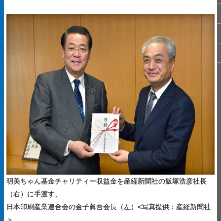
明美ちゃん基金チャリティー収益金を産経新聞社の飯塚浩彦社長
（右）に手渡す、
日本印刷産業連合会の金子眞吾会長（左）<写真提供：産経新聞社
＞