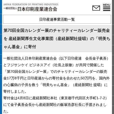
日印産連事業活動一覧
第70回全国カレンダー展のチャリティーカレンダー販売金
を 産経新聞厚生文化事業団（産経新聞社提唱）の「明美ち
ゃん基金」に寄付
一般社団法人日本印刷産業連合会（以下日印産連 会長金子眞吾）
とフジサンケイ ビジネスアイ（社長上坂徹）が共同で開催した
「第70回全国カレンダー展」でのチャリティーカレンダーの販売
金17万8千円と日印産連からの寄付金を合わせた50万円を、国内外
の心臓病の子供を救う「明美ちゃん基金」（産経新聞社 提唱）に
寄付しました。
寄付金は4月8日に産経新聞社本社（東京都千代田区大手町1-7-2）
にて金子眞吾会長から産経新聞社の飯塚浩彦社長に手渡されまし
た。