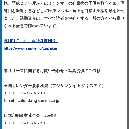
施。平成２７年度からはミャンマーの心臓病の子供を救うため、医
師団を派遣するなどして医療レベルの向上を目指す支援活動を始め
ました。活動資金は、すべて読者を中心とする一般の方々から寄せ
られる善意で賄われています。
詳細はこちら（産経新聞HP）
https://www.sankei.jp/csr/akemi
本リリースに関するお問い合わせ・写真提供のご依頼
全国カレンダー展事務局（フジサンケイ ビジネスアイ）
ＴＥＬ：03-3273-6181
Email：calendar@sankei.co.jp
日本印刷産業連合会 広報部
ＴＥＬ：03-3553-6051