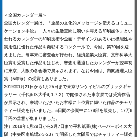
＜全国カレンダー展＞
全国カレンダー展は、「企業の文化的メッセージを伝えるコミュニ
ケーション手段」「人々の生活空間に潤いを与える印刷媒体」とい
われるカレンダーの印刷技術や企画・デザイン力あるいは機能性や
実用性に優れた作品を顕彰するコンクールで、今回、第70回を迎
えました。毎年末に審査会が行われ、経済産業大臣賞、文部科学大
臣賞を受賞した作品をはじめ、審査を通過したカレンダーが翌年初
に東京、大阪の各会場で展示されます。なお今回は、内閣総理大臣
賞（5年毎）の受賞もありました。
2019年1月21日から1月25日まで東京サンケイビルのブリックギャ
ラリー（千代田区大手町1-7-2）で開催された東京展では受賞作品
が展示され、来場いただいたお客様に上位賞に輝いた作品のチャリ
ティー販売を行いました。5日間の会期中に178部を販売し、17万8
千円の善意が集まりました。
注）2019年1月29日から2月7日まで平和紙業(株)ペーパーボイス大
阪（中央区南船場2-3-23）で開催した大阪展ではチャリティー販売