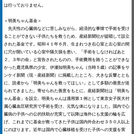
は行っておりません。
＜明美ちゃん基金＞
先天性の心臓病などに苦しみながら、経済的な事情で手術を受け
ることができない子供たちを救うため、産経新聞社が提唱して設立
された基金です。昭和４１年６月、生まれつき右心室と左心室の間
に穴が開いている心室中隔欠損を患い、「手術をしなければあと
２、３年の命」と宣告されたものの、手術費用を賄うことができな
かった鹿児島県の少女、伊瀬知明美ちゃん（当時５歳）の記事をサ
ンケイ新聞（現・産経新聞）に掲載したところ、大きな反響ととも
に、読者から「明美ちゃんを救ってほしい」として多額の善意が送
られてきました。寄せられた善意をもとに、産経新聞社は「明美ち
ゃん基金」を設立、明美ちゃんは適用第１例として東京女子医大付
属心臓血圧研究所で手術を受け、元気な体になりました。国内で心
臓病の子供への公的扶助が充実して以降は海外にも支援の輪を広
げ、これまでに基金が救ってきた子供は国内外合わせ３５０人以上
にのぼります。近年は国内で心臓移植を受けた子供への支援を実