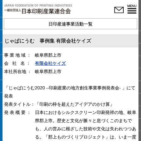
日印産連事業活動一覧
じゃぱにうむ 事例集 有限会社ケイズ
事 業 地 域 ：
岐阜県郡上市
会 社 名 ：
有限会社ケイズ
本社所在地 ：
岐阜県郡上市
「じゃぱにうむ2020 –印刷産業の地方創生事業事例発表会- 」にて
発表
発表タイトル：
「印刷の枠を超えたアイデアのかけ算」
発 表 概 要 ：
日本におけるシルクスクリーン印刷発祥の地、岐阜
県郡上市。歴史と文化が脈々と息づくこのまちで
も、人の営みに根ざした技術や文化は失われつつあ
る。「郡上ものづくりプロジェクト」は、いま一度