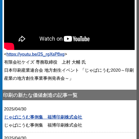
<
https://youtu.be/25_rgXsP8xg
>
有限会社ケイズ 専務取締役 上村 大輔 氏
日本印刷産業連合会 地方創生イベント 「じゃぱにうむ2020～印刷
産業の地方創生事業事例発表会～」
印刷の新たな価値創造の記事一覧
2025/04/30
じゃぱにうむ事例集 福博印刷株式会社
じゃぱにうむ事例集 福博印刷株式会社
2025/04/30