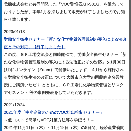
電機株式会社と共同開発した「VOC警報器XH-981G」を販売して
おりましたが、本年1月を持ちまして販売が終了しましたのでお知
らせ致します。
2023/01/13
労働安全衛生セミナー「新たな化学物質管理規制の導入による法改
正とその対応」【終了しました】
この度、ＧＰ工場交流会と同時開催で、労働安全衛生セミナー「新
たな化学物質管理規制の導入による法改正とその対応」を1月30日
(月)にオンライン（Zoom）で開催いたします。４月から施行され
る労働安全衛生法の改正に ついて大阪市立大学の圓藤吟史名誉教
授にご講演いただく とともに、ＧＰ工場に化学物質管理とリスク
アセスメント 等の事例発表をしていただきます。
2021/12/24
2021年度「中小企業のためのVOC排出抑制セミナー」
～低コストで簡単なVOC対策方法等を学ぼう！～
2021年11月11日（木）～11月18日（木）の8日間、経済産業省関