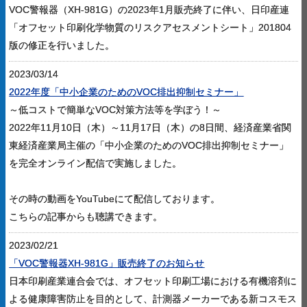
VOC警報器（XH-981G）の2023年1月販売終了に伴い、日印産連
「オフセット印刷化学物質のリスクアセスメントシート」201804
版の修正を行いました。
2023/03/14
2022年度「中小企業のためのVOC排出抑制セミナー」
～低コストで簡単なVOC対策方法等を学ぼう！～
2022年11月10日（木）～11月17日（木）の8日間、経済産業省関
東経済産業局主催の「中小企業のためのVOC排出抑制セミナー」
を完全オンライン配信で実施しました。
その時の動画をYouTubeにて配信しております。
こちらの記事からも聴講できます。
2023/02/21
「VOC警報器XH-981G」販売終了のお知らせ
日本印刷産業連合会では、オフセット印刷工場における有機溶剤に
よる健康障害防止を目的として、計測器メーカーである新コスモス