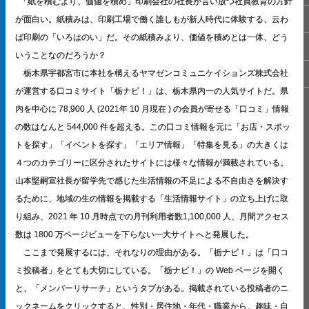
「紙を積むより、価値を積め」印刷会社の社長が言い放つ社員教育の方針
が面白い。紙積みは、印刷工場で働く誰しもが新人時代に体験する、云わ
ば印刷の「いろはのい」だ。その紙積みより、価値を積めとは一体、どう
いうことなのだろうか？
栃木県宇都宮市に本社を構えるヤマゼンコミュニケイションズ株式会社
が運営する口コミサイト「栃ナビ！」は、栃木県内一の人気サイトだ。県
内を中心に 78,900 人 (2021年 10 月現在 ) の会員が寄せる「口コミ」情報
の数はなんと 544,000 件を超える。この口コミ情報を元に「お店・スポッ
トを探す」「イベントを探す」「エリア情報」「特集を見る」の大きくは
４つのカテゴリーに区分されたサイトには様々な情報が満載されている。
山本堅嗣宣社長が留学先で感じた生活情報の不足による不自由さを解決す
るために、地域の生の情報を掲載する「生活情報サイト」の立ち上げに取
り組み、2021 年 10 月時点での月刊利用者数1,100,000 人、月間アクセス
数は 1800 万ページビューを下らない一大サイトへと発展した。
ここまで発展するには、それなりの理由がある。「栃ナビ！」は「口コ
ミ投稿者」をとても大切にしている。「栃ナビ！」の Web ページを開く
と、「メンバーリサーチ」というタブがある。掲載されている投稿者のニ
ックネームをクリックすると、性別・居住地・年代・職業から、趣味・自