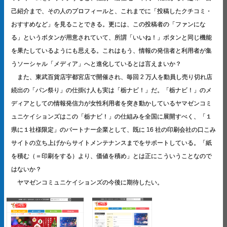
己紹介まで、その人のプロフィールと、これまでに「投稿したクチコミ・
おすすめなど」を見ることできる。更には、この投稿者の「ファンにな
る」というボタンが用意されていて、所謂「いいね！」ボタンと同じ機能
を果たしているようにも思える。これはもう、情報の発信者と利用者が集
うソーシャル「メディア」へと進化しているとは言えまいか？
また、東武百貨店宇都宮店で開催され、毎回 2 万人を動員し売り切れ店
続出の「パン祭り」の仕掛け人も実は「栃ナビ！」だ。「栃ナビ！」のメ
ディアとしての情報発信力が女性利用者を突き動かしているヤマゼンコミ
ュニケイションズはこの「栃ナビ！」の仕組みを全国に展開すべく、「１
県に１社様限定」のパートナー企業として、既に 16 社の印刷会社の口こみ
サイトの立ち上げからサイトメンテナンスまでをサポートしている。「紙
を積む（＝印刷をする）より、価値を積め」とは正にこういうことなので
はないか？
ヤマゼンコミュニケイションズの今後に期待したい。