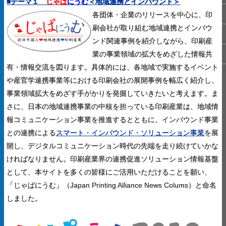
■テーマ１
じゃぱ
に
うむ
＜地域連携とインバウンド＞
各団体・企業のリリースを中心に、印
刷会社が取り組む地域連携とインバウ
ンド関連事例を紹介しながら、印刷産
業の事業領域の拡大をめざした情報共
有・情報交流を図ります。具体的には、各地域で実施するイベント
や産官学連携事業等における印刷会社の展開事例を幅広く紹介し、
事業領域拡大をめざす手がかりを発掘していきたいと考えます。ま
さに、日本の地域連携事業の中核を担っている印刷産業は、地域情
報コミュニケーション事業を推進するとともに、インバウンド事業
との連携による
スマート・インバウンド・ソリューション事業
を展
開し、デジタルコミュニケーション時代の先端を走り続けていかな
ければなりません。印刷産業界の連携促進ソリューション情報基盤
として、本サイトを多くの皆様にご活用いただけることを願い、
「じゃぱにうむ」（Japan Printing Alliance News Colums）と命名
しました。