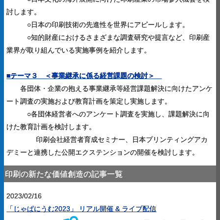
討します。
○日本の印刷技術の先進性を世界にアピールします。
○知的財産におけるさまざまな調査研究や提言など、印刷産
業界が取り組んでいる実施事例を紹介します。
■テーマ３ ＜
事業継承に係る経営課題の検討＞
各団体・企業の抱える事業継承等経営課題解決に向けた
アンケ
ート調査の実施および教育計画を策定し実施します。
○
各団体経営者へのアンケート調査を実施し、課題解決に向
けた
教育計画を検討します
。
印刷会社経営者育成セミナー、
日本プリンティングアカ
デミーと連携した公開エクステンションの開催を検討します。
印刷の新たな価値創造の記事一覧
2023/02/16
「じゃぱにうむ2023」 リアル開催 & ライブ配信