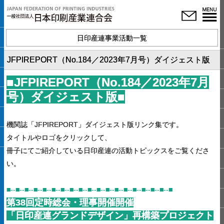
日印産連事業活動一覧
JFPIREPORT（No.184／2023年7月号）ダイジェスト版
■JFPIRE
P
ORT（No.184／2023年7月
号）ダイジェスト版■
機関誌「JFPIREPORT」ダイジェスト版リンク集です。
タイトルやロゴをクリックして、
冊子にてご紹介している日印産連の活動トピックスをご覧くださ
い。
■--■--■--■--■--■--■--■--■--■--■--■--■--■--■--■--■--■--■
第38回定時総会・理事開催開催
「日印産連グランドデザイン」再構築プロジェクト