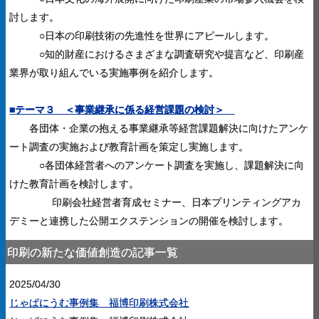
討します。
○日本の印刷技術の先進性を世界にアピールします。
○知的財産におけるさまざまな調査研究や提言など、印刷産
業界が取り組んでいる実施事例を紹介します。
■テーマ３ ＜
事業継承に係る経営課題の検討＞
各団体・企業の抱える事業継承等経営課題解決に向けた
アンケ
ート調査の実施および教育計画を策定し実施します。
○
各団体経営者へのアンケート調査を実施し、課題解決に向
けた
教育計画を検討します
。
印刷会社経営者育成セミナー、
日本プリンティングアカ
デミーと連携した公開エクステンションの開催を検討します。
印刷の新たな価値創造の記事一覧
2025/04/30
じゃぱにうむ事例集 福博印刷株式会社