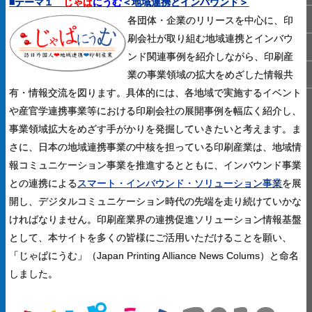
■テーマ１
じゃぱ
に
うむ
＜地域連携とインバウンド＞
各団体・企業のリリースを中心に、印
刷会社が取り組む地域連携とインバウ
ンド関連事例を紹介しながら、印刷産
業の事業領域の拡大をめざした情報共
有・情報交流を図ります。具体的には、各地域で実施するイベント
や産官学連携事業等における印刷会社の展開事例を幅広く紹介し、
事業領域拡大をめざす手がかりを発掘していきたいと考えます。ま
さに、日本の地域連携事業の中核を担っている印刷産業は、地域情
報コミュニケーション事業を推進するとともに、インバウンド事業
との連携による
スマート・インバウンド・ソリューション事業
を展
開し、デジタルコミュニケーション時代の先端を走り続けていかな
ければなりません。印刷産業界の連携促進ソリューション情報基盤
として、本サイトを多くの皆様にご活用いただけることを願い、
「じゃぱにうむ」（Japan Printing Alliance News Colums）と命名
しました。