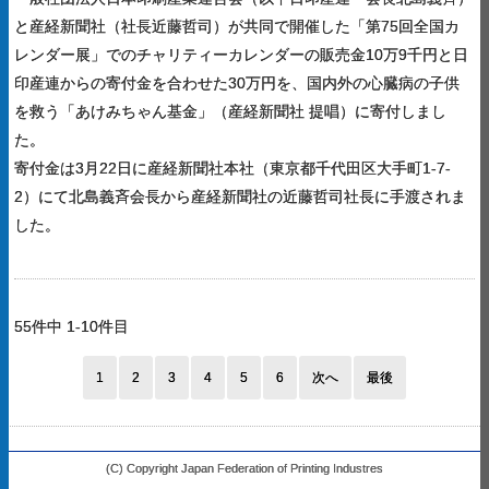
と産経新聞社（社長近藤哲司）が共同で開催した「第75回全国カ
レンダー展」でのチャリティーカレンダーの販売金10万9千円と日
印産連からの寄付金を合わせた30万円を、国内外の心臓病の子供
を救う「あけみちゃん基金」（産経新聞社 提唱）に寄付しまし
た。
寄付金は3月22日に産経新聞社本社（東京都千代田区大手町1-7-
2）にて北島義斉会長から産経新聞社の近藤哲司社長に手渡されま
した。
55件中 1-10件目
1
2
3
4
5
6
次へ
最後
(C) Copyright Japan Federation of Printing Industres