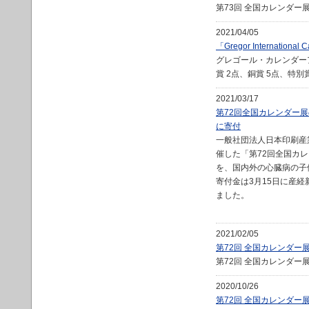
第73回 全国カレンダ
2021/04/05
「Gregor Internat
グレゴール・カレンダー
賞 2点、銅賞 5点、特別
2021/03/17
第72回全国カレンダー
に寄付
一般社団法人日本印刷産
催した「第72回全国カ
を、国内外の心臓病の子
寄付金は3月15日に産経
ました。
2021/02/05
第72回 全国カレンダ
第72回 全国カレンダ
2020/10/26
第72回 全国カレンダー