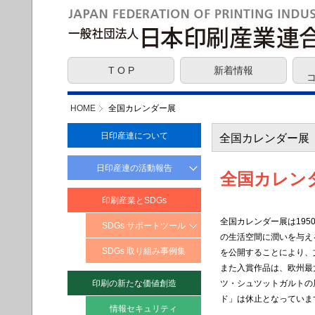
T O P
新着情報
HOME
全国カレンダー展
日印産連について
全国カレンダー展
日印産連の活動報告
全国カレン
提言・意見
印刷産業とSDGs
JFPI 社会責任報告書
全国カレンダー展は19
SDGs サポートツール
の生活空間に潤いを与え
SDGs とは？
SDGs 取り組み事例集
を公開することにより、
また入賞作品は、欧州最
SDGs に取り組む
印刷の新たな価値創造
ツ・シュツットガルトの
メリット・効果
ド」は休止となっていま
SDGs ターゲット
情報セキュリティ