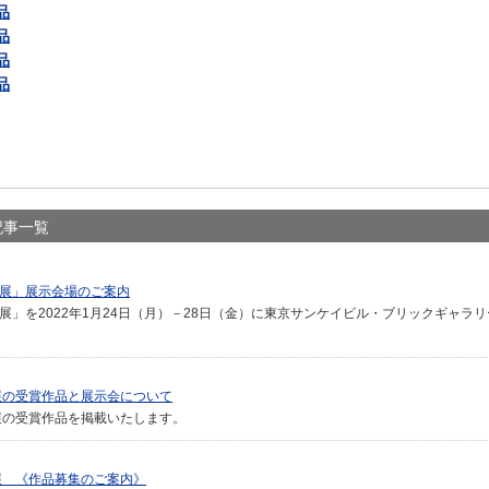
品
品
品
品
記事一覧
ー展」展示会場のご案内
展」を2022年1月24日（月）－28日（金）に東京サンケイビル・ブリックギャラ
ー展の受賞作品と展示会について
ー展の受賞作品を掲載いたします。
展 《作品募集のご案内》