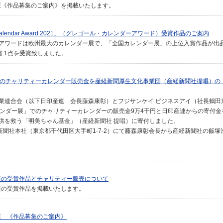
ー展《作品募集のご案内》を掲載いたします。
ional Calendar Award 2021」（グレゴール・カレンダーアワード）受賞作品のご案内
アワードは欧州最大のカレンダー展で、「全国カレンダー展」の上位入賞作品が出
賞 1点を受賞致しました。
展のチャリティーカレンダー販売金を産経新聞厚生文化事業団（産経新聞社提唱）の
業連合会（以下日印産連 会長藤森康彰）とフジサンケイ ビジネスアイ（社長鶴田
レンダー展」でのチャリティーカレンダーの販売金9万4千円と日印産連からの寄付金
供を救う「明美ちゃん基金」（産経新聞社 提唱）に寄付しました。
新聞社本社（東京都千代田区大手町1-7-2）にて藤森康彰会長から産経新聞社の飯
ー展の受賞作品とチャリティー販売について
ー展の受賞作品を掲載いたします。
展 《作品募集のご案内》