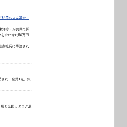
「明美ちゃん基金」
東洋彦）が共同で開
を合わせた50万円
塚浩彦社長に手渡され
品され、金賞1点、銀
ー展と全国カタログ展