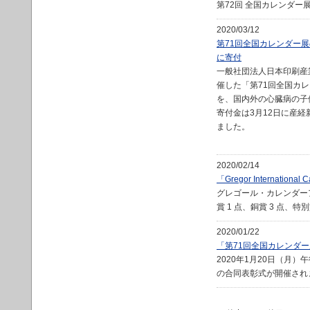
第72回 全国カレンダ
2020/03/12
第71回全国カレンダー
に寄付
一般社団法人日本印刷産
催した「第71回全国カ
を、国内外の心臓病の子
寄付金は3月12日に産経
ました。
2020/02/14
「Gregor Internat
グレゴール・カレンダー
賞 1 点、銅賞 3 点、
2020/01/22
「第71回全国カレンダ
2020年1月20日（月
の合同表彰式が開催され