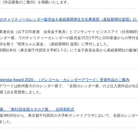
ー展《作品募集のご案内》を掲載いたします。
展のチャリティーカレンダー販売金を産経新聞厚生文化事業団（産経新聞社提唱）の
業連合会（以下日印産連 会長金子眞吾）とフジサンケイ ビジネスアイ（社長鶴田
レンダー展」でのチャリティーカレンダーの販売金15万1千円と日印産連からの寄付金
供を救う「明美ちゃん基金」（産経新聞社 提唱）に寄付しました。
新聞社本社（東京都千代田区大手町1-7-2）にて金子眞吾会長から産経新聞社の飯
ional Calendar Award 2020」（グレゴール・カレンダーアワード）受賞作品のご案内
アワードは欧州最大のカレンダー展で、「全国カレンダー展」の上位入賞作品が出
特別賞 1点を受賞致しました。
ー展」「第61回全国カタログ展」 合同表彰式
）午後3時30分から、東京都千代田区の大手町サンケイプラザにおいて、全国カレンダ
ました。