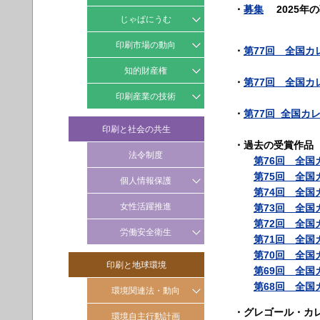
マッピングリスト
・
募集
2025年
じゃぱにうむ
SDGs 導入ツール/参考資料
じゃぱにうむ事例集
印刷市場の動向
・
第77回 全国カ
じゃぱにうむイベント情報
月次動向
知的財産権
・
第77回 全国カ
四半期動向
知財トラブル未然防止アドバ
印刷産業の技術
イス
年次動向
・
第77回 全国カ
印刷技術標準化
印刷と社会の共生
印刷会社のための裁判例
技能五輪国際大会の紹介
・
過去の受賞作品
法令制度
第76回 全国
第75回 全
個人情報保護
第74回 全
情報セキュリティ
女性活躍推進
第73回 全
第72回 全
個人情報保護
労働安全衛生
第71回 全
第70回 全
化学物質
印刷と地球環境
リスクアセスメント
第69回 全
第68回 全
環境関連法・動向
ＶＯＣ対策
(労働安全衛生）
・
グレゴール・カ
ISO動向
環境自主行動計画