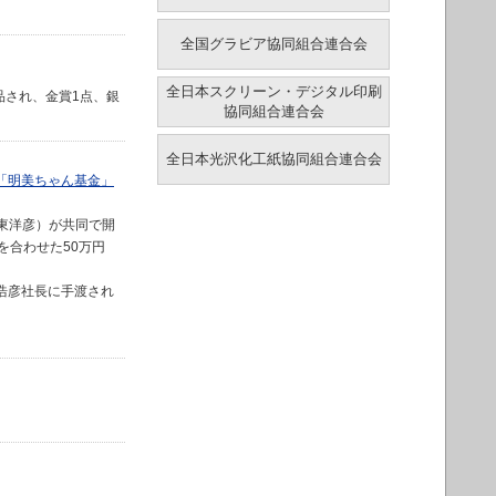
全国グラビア協同組合連合会
全日本スクリーン・デジタル印刷
品され、金賞1点、銀
協同組合連合会
全日本光沢化工紙協同組合連合会
「明美ちゃん基金」
東洋彦）が共同で開
を合わせた50万円
塚浩彦社長に手渡され