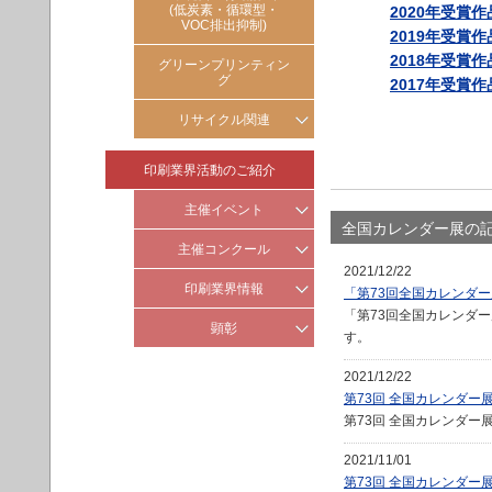
(低炭素・循環型・
2020年受賞作
グリーン購入法
VOC排出抑制)
2019年受賞作
環境関連法令対応
2018年受賞作
グリーンプリンティン
グ
2017年受賞作
リサイクル関連
容器リサイクル
印刷業界活動のご紹介
古紙リサイクル
主催イベント
全国カレンダー展の
印刷の月
主催コンクール
2021/12/22
新年交歓会
造本装幀コンクール
印刷業界情報
「第73回全国カレンダ
「第73回全国カレンダー
ジャパン パッケージング コ
印刷産業の社会・地域貢献
顕彰
す。
ンペティション(JPC)展
海外業界動向
日印産連表彰
全国カタログ展
2021/12/22
印刷産業
第73回 全国カレンダ
全国カレンダー展
環境優良工場表彰制度
第73回 全国カレンダ
GP環境大賞
2021/11/01
第73回 全国カレンダー