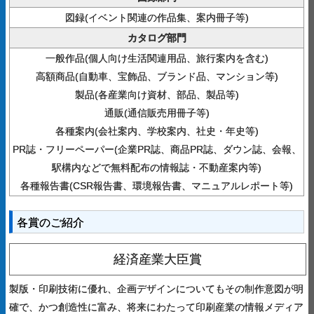
図録(イベント関連の作品集、案内冊子等)
カタログ部門
一般作品(個人向け生活関連用品、旅行案内を含む)
高額商品(自動車、宝飾品、ブランド品、マンション等)
製品(各産業向け資材、部品、製品等)
通販(通信販売用冊子等)
各種案内(会社案内、学校案内、社史・年史等)
PR誌・フリーペーパー(企業PR誌、商品PR誌、ダウン誌、会報、
駅構内などで無料配布の情報誌・不動産案内等)
各種報告書(CSR報告書、環境報告書、マニュアルレポート等)
各賞のご紹介
経済産業大臣賞
製版・印刷技術に優れ、企画デザインについてもその制作意図が明
確で、かつ創造性に富み、将来にわたって印刷産業の情報メディア