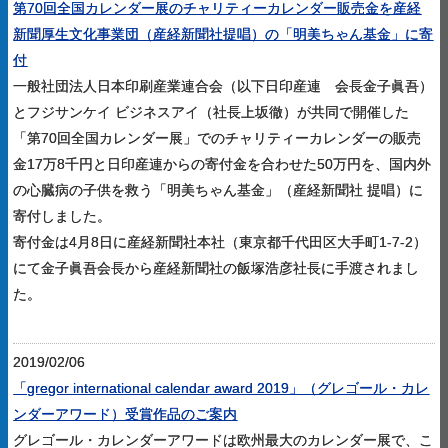
第70回全国カレンダー展のチャリティーカレンダー販売金を産経
新聞厚生文化事業団（産経新聞社提唱）の「明美ちゃん基金」に寄
付
一般社団法人日本印刷産業連合会（以下日印産連 会長金子眞吾）
とフジサンケイ ビジネスアイ（社長上坂徹）が共同で開催した
「第70回全国カレンダー展」でのチャリティーカレンダーの販売
金17万8千円と日印産連からの寄付金を合わせた50万円を、国内外
の心臓病の子供を救う「明美ちゃん基金」（産経新聞社 提唱）に
寄付しました。
寄付金は4月8日に産経新聞社本社（東京都千代田区大手町1-7-2）
にて金子眞吾会長から産経新聞社の飯塚浩彦社長に手渡されまし
た。
2019/02/06
「gregor international calendar award 2019」（グレゴール・カレ
ンダーアワード）受賞作品のご案内
グレゴール・カレンダーアワードは欧州最大のカレンダー展で、こ