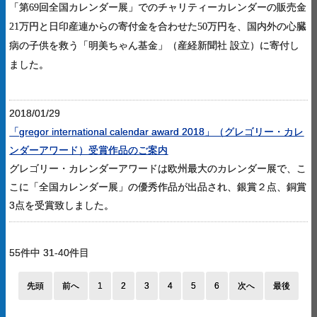
「第
69
回全国カレンダー展」でのチャリティーカレンダーの販売金
21
万円と日印産連からの寄付金を合わせた
50
万円を、
国内外の心臓
病の子供を救う
「明美ちゃん基金」（産経新聞社
設立
）に寄付し
ました。
2018/01/29
「gregor international calendar award 2018」（グレゴリー・カレ
ンダーアワード）受賞作品のご案内
グレゴリー・カレンダーアワードは欧州最大のカレンダー展で、こ
こに「全国カレンダー展」の優秀作品が出品され、銀賞２点、銅賞
3点を受賞致しました。
55件中 31-40件目
先頭
前へ
1
2
3
4
5
6
次へ
最後